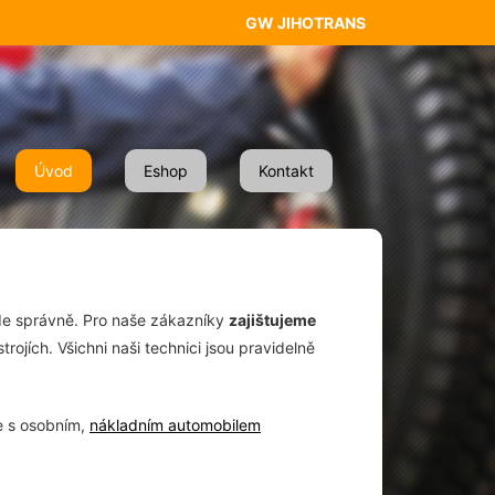
GW JIHOTRANS
Úvod
Eshop
Kontakt
zde správně. Pro naše zákazníky
zajištujeme
ojích. Všichni naši technici jsou pravidelně
te s osobním,
nákladním automobilem