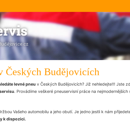
 v Českých Budějovicích
hledáte levné pneu
v Českých Budějovicích? Již nehledejte!!! Jste 
uservisu
. Provádíme veškeré pneuservisní práce na nejmodernějších str
držbou Vašeho automobilu a jeho obutí. Je jedno jestli k nám přijede
 k dispozici.