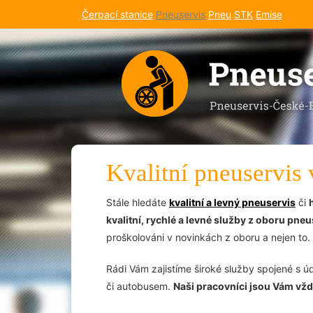
Čerpací stanice
Pneuservis
Pneu
STK
Emise
Kvalitní pneuservis
Stále hledáte
kvalitní a levný pneuservis
či
kvalitní, rychlé a levné služby z oboru pne
proškolováni v novinkách z oboru a nejen to.
Rádi Vám zajistíme široké služby spojené s ú
či autobusem.
Naši pracovníci jsou Vám vždy