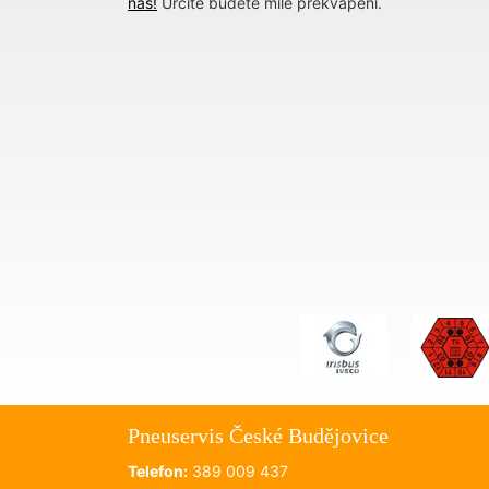
nás!
Určitě budete mile překvapeni.
Pneuservis České Budějovice
Telefon:
389 009 437