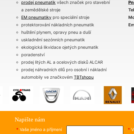
prodej pneumatik
všech značek pro stavební
Pn
a zemědělské stroje
Te
EM pneumatiky
pro speciální stroje
Mo
protektorování nákladních pneumatik
Em
huštění plynem, opravy pneu a duší
uskladnění sezónních pneumatik
ekologická likvidace ojetých pneumatik
poradenství
prodej litých AL a ocelových disků ALCAR
prodej náhradních dílů pro osobní i nákladní
automobily ve značkovém
TBTshopu
Napište nám
*
Vaše jméno a příjmení
*
V