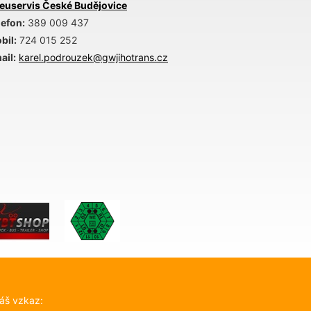
euservis České Budějovice
lefon:
389 009 437
bil:
724 015 252
ail:
karel.podrouzek@
gwjihotrans.cz
áš vzkaz: