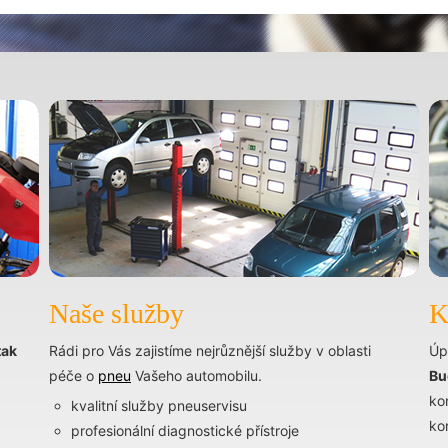
Naše služby
K
tak
Rádi pro Vás zajistíme nejrůznější služby v oblasti
Úp
péče o
pneu
Vašeho automobilu.
Bu
ko
kvalitní služby pneuservisu
ko
profesionální diagnostické přístroje