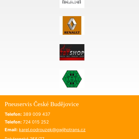
Pneuservis České Budějovice
Telefon:
389 009 437
Telefon:
724 015 252
Email:
karel.podrouzek@
gwjihotrans.cz
Pekárenská 255/77