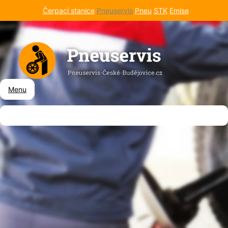
Čerpací stanice
Pneuservis
Pneu
STK
Emise
Menu